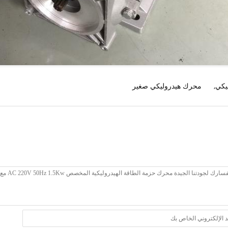
يكي
,
محرك هيدروليكي صغير