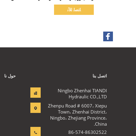
الدقيقة 1800 دورة في الدقيقة
ﺎﺘﺼﻟ ﺍﻶﻧ
اتصل بنا
حول نا
Ningbo Zhenhai TIANDI
Hydraulic CO.,LTD
Zhenpu Road # 6007، Xiepu
Town، Zhenhai District،
Ningbo، Zhejiang Province،
China.
86-574-86302522