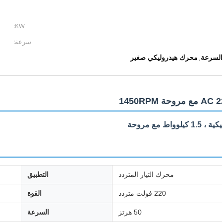
KW:
سرعة:
السرعة
محرك هيدروليكي صغير
,
محرك التيار المتردد
التطبيق
220 فولت متردد
القوة
50 هرتز
السرعة