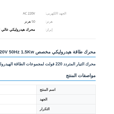
الجهد االكهربى:
AC 220V
هرتز:
50 هرتز
محرك هيدروليكي عالي 
إبراز:
محرك طاقة هيدروليكي مخصص AC 220V 50Hz 1.5Kw مع مروحة 1450RPM
محرك التيار المتردد 220 فولت لمجموعات الطاقة الهيدروليكية ، 1.5 كيلوواط مع مروحة
مواصفات المنتج
اسم المنتج
الجهد
التكرار