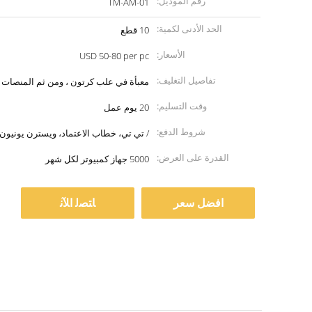
رقم الموديل:
TM-AM-01
الحد الأدنى لكمية:
10 قطع
الأسعار:
USD 50-80 per pc
تفاصيل التغليف:
معبأة في علب كرتون ، ومن ثم المنصات 
وقت التسليم:
20 يوم عمل
شروط الدفع:
/ تي تي، خطاب الاعتماد، ويسترن يونيون
القدرة على العرض:
5000 جهاز كمبيوتر لكل شهر
افضل سعر
ﺎﺘﺼﻟ ﺍﻶﻧ