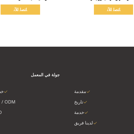
فولت 500 واط
الدقيقة / 1500 واط
ﺎﺘﺼﻟ ﺍﻶﻧ
ﺎﺘﺼﻟ ﺍﻶﻧ
جولة في المعمل
مقدمة
خط
تاريخ
 / ODM
خدمة
D
لدينا فريق