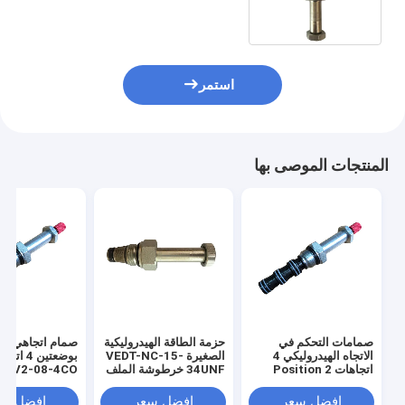
استمر
المنتجات الموصى بها
صمامات التحكم في
حزمة الطاقة الهيدروليكية
صمام اتجاهي هي
الاتجاه الهيدروليكي 4
الصغيرة VEDT-NC-15-
بوضعتين 4 ا
اتجاهات 2 Position
34UNF خرطوشة الملف
SV2-08-4CO
SV2-08-4CO Valve
اللولبي صمام 8 تجويف
افضل سعر
افضل سعر
افضل سع