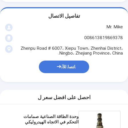
تفاصيل الاتصال
Mr. Mike
008613819869378
Zhenpu Road # 6007، Xiepu Town، Zhenhai District،
Ningbo، Zhejiang Province، China.
ﺎﺘﺼﻟ ﺍﻶﻧ
احصل على افضل سعر ل
وحدة الطاقة الصناعية صمامات
التحكم في الاتجاه الهيدروليكي
250Bar مع CE