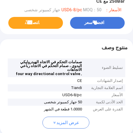
250Bar مع CE
الأسعار：USD6-8/pc
MOQ：50 جهاز كمبيوتر شخصى
افضل سعر
ﺎﺘﺼﻟ ﺍﻶﻧ
منتوج وصف
صمامات التحكم في الاتجاه الهيدروليكي
اليدوي ، صمام التحكم في الاتجاه رباعي
تسليط الضوء
الاتجاهات
,
four way directional control valve
إصدار الشهادات
CE
اسم العلامة التجارية
Tiandi
الأسعار
USD6-8/pc
الحد الأدنى لكمية
50 جهاز كمبيوتر شخصى
القدرة على العرض
1،0000 قطعة في الشهر
عرض المزيد