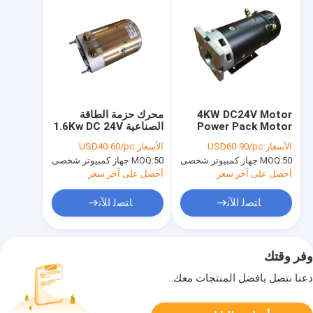
4KW DC24V Motor
محرك حزمة الطاقة
Power Pack Motor
الصناعية 1.6Kw DC 24V
3000RPM لوحدة الطاقة
، محرك هيدروليكي عالي
الأسعار:
USD60-90/pc
الأسعار:
USD40-60/pc
الهيدروليكية المتنقلة
السرعة في الدقيقة 1800
50 جهاز كمبيوتر شخصى
MOQ:
50 جهاز كمبيوتر شخصى
MOQ:
دورة في الدقيقة
أحصل على آخر سعر
أحصل على آخر سعر
ﺎﺘﺼﻟ ﺍﻶﻧ
ﺎﺘﺼﻟ ﺍﻶﻧ
وفر وقتك
دعنا نتصل بأفضل المنتجات معك.