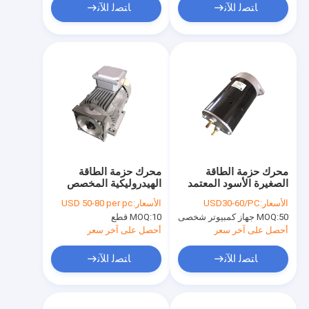
ﺎﺘﺼﻟ ﺍﻶﻧ
ﺎﺘﺼﻟ ﺍﻶﻧ
محرك حزمة الطاقة
محرك حزمة الطاقة
الصغيرة الأسود المعتمد
الهيدروليكية المخصص
من CE ، محرك كهربائي
AC 220V 50Hz 1.5Kw
الأسعار:
USD30-60/PC
الأسعار:
USD 50-80 per pc
هيدروليكي DC 24 فولت
مع مروحة 1450RPM
50 جهاز كمبيوتر شخصى
MOQ:
10 قطع
MOQ:
500 واط
أحصل على آخر سعر
أحصل على آخر سعر
ﺎﺘﺼﻟ ﺍﻶﻧ
ﺎﺘﺼﻟ ﺍﻶﻧ