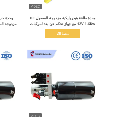
اظهر التفاصيل
وحدة طاقة هيدروليكية مزدوجة المفعول DC
12V 1.6Kw مع جهاز تحكم عن بعد لمركبات
الصرف الصحي والمركبات الزراعية
ﺎﺘﺼﻟ ﺍﻶﻧ