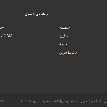
جولة في المعمل
مقدمة
خط
تاريخ
 / ODM
خدمة
D
لدينا فريق
د الجودة حزم الطاقة الهيدروليكية الصغيرة المزود. © 2015 - 2026 Ningbo Zhenhai TIANDI Hydraulic CO.,LTD. All Rights Reserved.