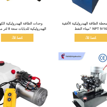
اظهر التفاصيل
اظهر التفاصيل
16M محطة الطاقة الهيدروليكية الأفقية
وحدات الطاقة الهيدروليكية الكهر
NPT 9/16 "ميناء النفط
الهيدروليكية للدبا
المقاوم للانفجار لأسطوانات مزدوج
ﺎﺘﺼﻟ ﺍﻶﻧ
ﺎﺘﺼﻟ ﺍﻶﻧ