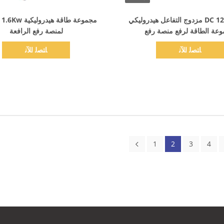
اظهر التفاصيل
اظهر التفاصيل
DC 12V 2.5Kw مزدوج التفاعل هيدروليكي
مجموعة طاقة هيدرو
عة الطاقة لرفع منصة رفع
لمنصة رفع الرافعة
ﺎﺘﺼﻟ ﺍﻶﻧ
ﺎﺘﺼﻟ ﺍﻶﻧ
1
2
3
4