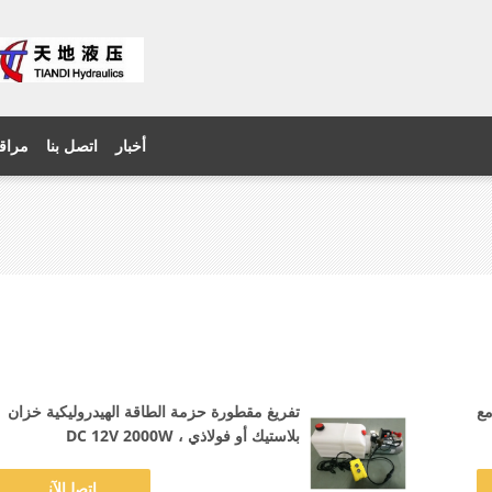
أخبار
اتصل بنا
مراقب
 12 فولت مع
تفريغ مقطورة حزمة الطاقة الهيدروليكية خزان
بلاستيك أو فولاذي ، DC 12V 2000W
ﺎﺘﺼﻟ ﺍﻶﻧ