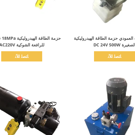
اظهر التفاصيل
اظهر التفاصيل
 العمودي حزمة الطاقة الهيدروليكية
حزمة
لصغيرة DC 24V 500W
للرافعة الشوكية AC220V
ﺎﺘﺼﻟ ﺍﻶﻧ
ﺎﺘﺼﻟ ﺍﻶﻧ