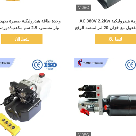
اظهر التفاصيل
اظهر التفاصيل
وحدة حزمة هيدروليكية AC 380V 2.2Kw
مزدوجة المفعول مع خزان 20 لتر لمنصة الرفع
تيار مستمر، 2.5 سم مكعب/د
والمكابس الهيدروليكية
المفعول
ﺎﺘﺼﻟ ﺍﻶﻧ
ﺎﺘﺼﻟ ﺍﻶﻧ