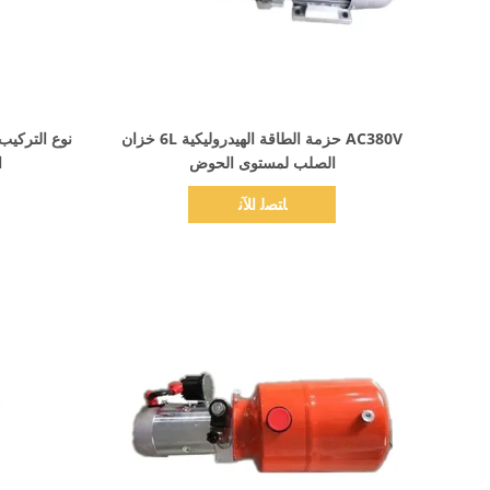
اظهر التفاصيل
AC380V حزمة الطاقة الهيدروليكية 6L خزان
نوع التركيب
الصلب لمستوى الحوض
ا
ﺎﺘﺼﻟ ﺍﻶﻧ