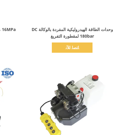
اظهر التفاصيل
وحدات الطاقة الهيدروليكية المفردة بالوكالة DC
Pa
180bar لمقطورة التفريغ
ﺎﺘﺼﻟ ﺍﻶﻧ