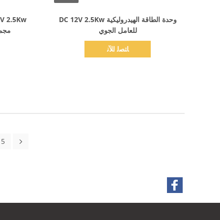
اظهر التفاصيل
وحدة الطاقة الهيدروليكية DC 12V 2.5Kw
للعامل الجوي
مجمو
ﺎﺘﺼﻟ ﺍﻶﻧ
5