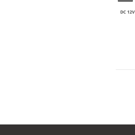
ليكية DC 12V 1.6Kw