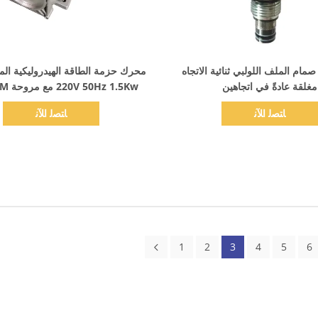
اظهر التفاصيل
اظهر التفاصيل
م الملف اللولبي ثنائية الاتجاه
مغلقة عادةً في اتجاهين
220V 50Hz 1.5Kw مع مروحة 1450RPM
ﺎﺘﺼﻟ ﺍﻶﻧ
ﺎﺘﺼﻟ ﺍﻶﻧ
1
2
3
4
5
6