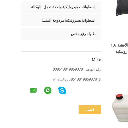
اسطوانات هيدروليكية واحدة تعمل بالوكالة
اسطوانة هيدروليكية مزدوجة التمثيل
طاولة رفع مقص
خزانات الزيت المعدنية الهيدروليكية الأفقية 1.6
Mike
رقم الهاتف :
008613819869378
ال WhatsApp :
8613819869378