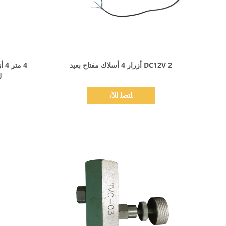
اظهر التفاصيل
DC12V 2 أزرار 4 أسلاك مفتاح بعيد
ل
ﺎﺘﺼﻟ ﺍﻶﻧ