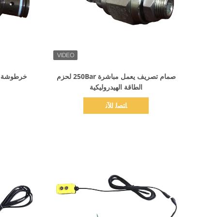
اظهر التفاصيل
صمام تصريف يعمل مباشرة 250Bar لحزم
خرطوشة ص
الطاقة الهيدروليكية
ﺎﺘﺼﻟ ﺍﻶﻧ