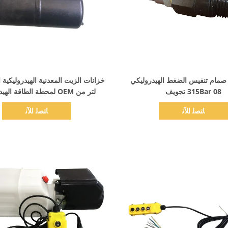
اظهر التفاصيل
اظهر التفاصيل
مام تنفيس الضغط الهيدروليكي
315Bar 08 تجويف
لتر من OEM لمحطة الطاقة الهيدروليكية
ﺎﺘﺼﻟ ﺍﻶﻧ
ﺎﺘﺼﻟ ﺍﻶﻧ