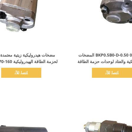
اظهر التفاصيل
اظهر التفاصيل
BKP0.5B0-D-0.50 0.5cc / r المضخات
كية والعتاد لوحدات حزمة الطاقة
الهيدروليكية الصغيرة
ضغط / بار
ﺎﺘﺼﻟ ﺍﻶﻧ
ﺎﺘﺼﻟ ﺍﻶﻧ