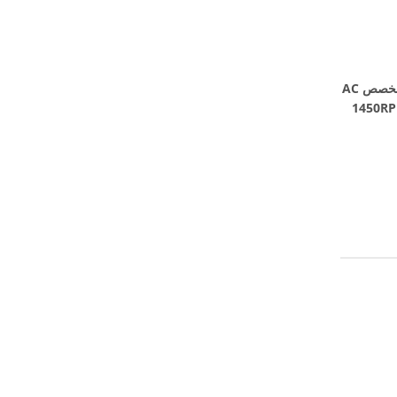
محرك حزمة الطاقة الهيدروليكية المخصص AC