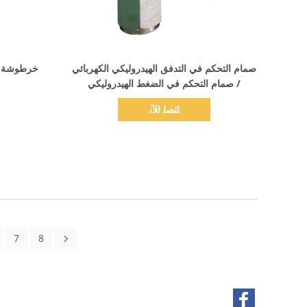
اظهر التفاصيل
صمام التحكم في التدفق الهيدروليكي الكهربائي
خرطوشة صما
/ صمام التحكم في الضغط الهيدروليكي
ﺎﺘﺼﻟ ﺍﻶﻧ
7
8