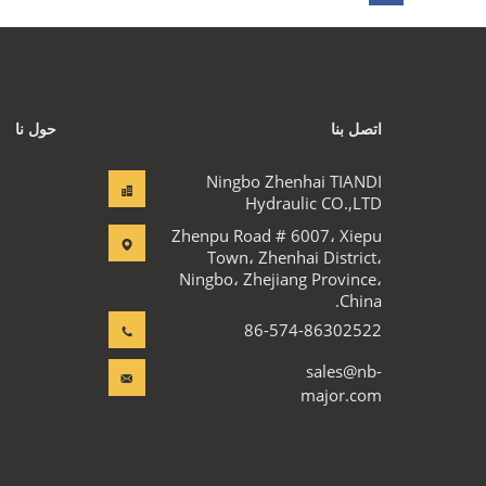
اتصل بنا
حول نا
Ningbo Zhenhai TIANDI
Hydraulic CO.,LTD
Zhenpu Road # 6007، Xiepu
Town، Zhenhai District،
Ningbo، Zhejiang Province،
China.
86-574-86302522
sales@nb-
major.com