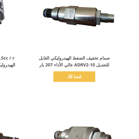
اظهر التفاصيل
صمام تخفيف الضغط الهيدروليكي القابل
للتعديل ADRV2-10 عالي الأداء 207 بار
الهيدرولي
ﺎﺘﺼﻟ ﺍﻶﻧ