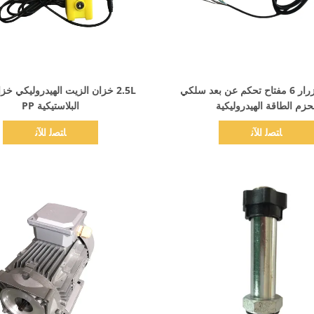
اظهر التفاصيل
اظهر التفاصيل
4 متر 4 أزرار 6 مفتاح تحكم عن بعد سلكي
2.5L خزان الزيت الهيدروليكي خز
حزم الطاقة الهيدروليكية
البلاستيكية PP
ﺎﺘﺼﻟ ﺍﻶﻧ
ﺎﺘﺼﻟ ﺍﻶﻧ