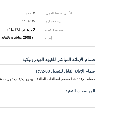
الأعلى. ضغط العمل:
250 بار
درجة حرارة:
-30-+110
تسرب داخلي:
لا يزيد عن 37.8 مل/م
250Bar مباشرة بالنيابة تصريف صمام
إبراز:
صمام الإغاثة المباشر للقيود الهيدروليكية
صمام الإغاثة القابل للتعديل RV2-08
صمام الإغاثة هذا مصمم لقطاعات الطاقة الهيدروليكية مع تجويف 3/4-16UNF ومجموعة ضغط قابلة للتعديل من 40 إلى 250 بار.
المواصفات التقنية