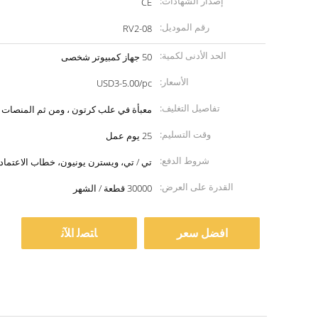
إصدار الشهادات:
CE
رقم الموديل:
RV2-08
الحد الأدنى لكمية:
50 جهاز كمبيوتر شخصى
الأسعار:
USD3-5.00/pc
تفاصيل التغليف:
معبأة في علب كرتون ، ومن ثم المنصات 
وقت التسليم:
25 يوم عمل
شروط الدفع:
تي / تي، ويسترن يونيون، خطاب الاعتماد
القدرة على العرض:
30000 قطعة / الشهر
افضل سعر
ﺎﺘﺼﻟ ﺍﻶﻧ